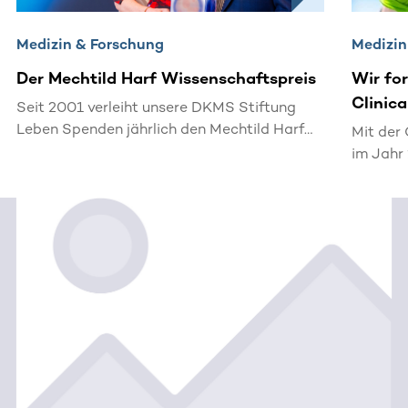
Medizin & Forschung
Medizin
Der Mechtild Harf Wissenschaftspreis
Wir fo
Clinica
Seit 2001 verleiht unsere DKMS Stiftung
Leben Spenden jährlich den Mechtild Harf
Mit der 
Wissenschaftspreis. Mit dieser
im Jahr
renommierten Auszeichnung würdigen wir
gegründ
die außerordentlichen Forschungsleistungen
interna
von international anerkannten
bringen
Mediziner:innen auf dem Gebiet der
Stammzelltransplantation.