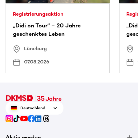
Registrierungsaktion
Regi
„Didi on Tour“ – 20 Jahre
„Did
geschenktes Leben
ges
Lüneburg
07.08.2026
Deutschland
Aktiv werden