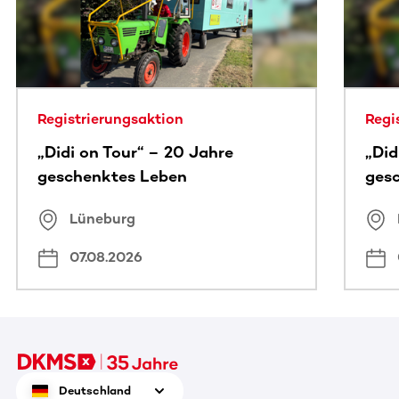
Registrierungsaktion
Regi
„Didi on Tour“ – 20 Jahre
„Did
geschenktes Leben
ges
Lüneburg
07.08.2026
Deutschland