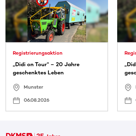
Dieser Bereich enthält horizontal scrollbare Inhalte. Nutz
Registrierungsaktion
Regi
„Didi on Tour“ – 20 Jahre
„Did
geschenktes Leben
ges
Munster
06.08.2026