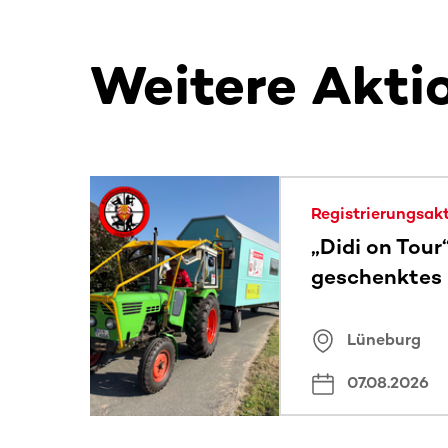
Weitere Akti
Dieser Bereich enthält horizontal scrollbare Inh
Registrierungsak
„Didi on Tour
geschenktes
Lüneburg
07.08.2026