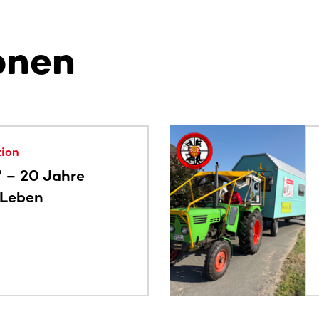
onen
alte. Nutze die Tab-Taste oder wische, um weitere Inhalte zu
tion
“ – 20 Jahre
 Leben