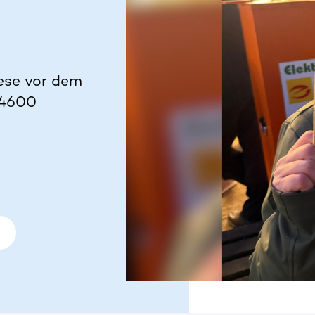
iese vor dem
04600