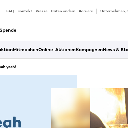
FAQ
Kontakt
Presse
Daten ändern
Karriere
Unternehmen, 
 Spende
ktion
Mitmachen
Online-Aktionen
Kampagnen
News & Sto
eah yeah!
eah