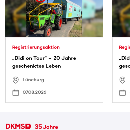
Registrierungsaktion
Regi
„Didi on Tour“ – 20 Jahre
„Did
geschenktes Leben
ges
Lüneburg
07.08.2026