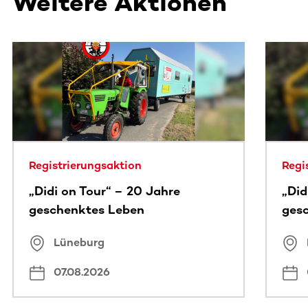
Weitere Aktionen
Dieser Bereich enthält horizontal scrollbare Inhalte. Nutz
Registrierungsaktion
Regi
„Didi on Tour“ – 20 Jahre
„Did
geschenktes Leben
ges
Lüneburg
07.08.2026